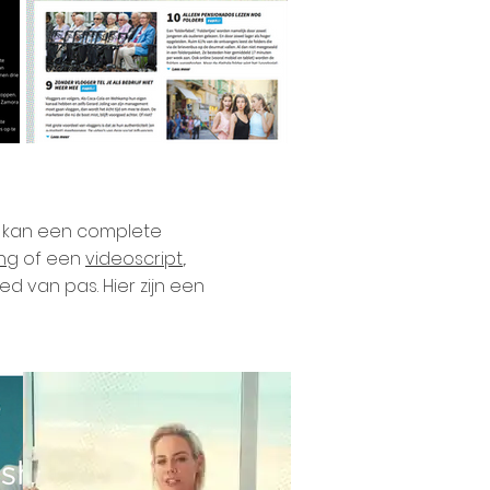
at kan een complete
ing
of een
videoscript
,.
ed van pas. Hier zijn een