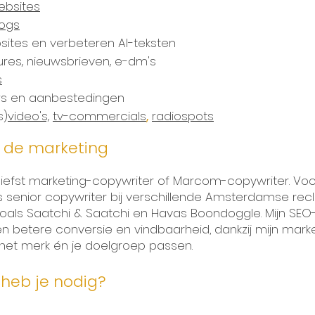
ebsites
logs
ites en verbeteren AI-teksten
res, nieuwsbrieven, e-dm's
s
rs en aanbestedingen
s)
video's,
tv-commercials
,
radiospots
n de marketing
liefst marketing-copywriter of Marcom-copywriter. Voor
als senior copywriter bij verschillende Amsterdamse re
als Saatchi & Saatchi en Havas Boondoggle. Mijn SEO-t
n betere conversie en vindbaarheid, dankzij mijn mark
 het merk én je doelgroep passen.
heb je nodig?​