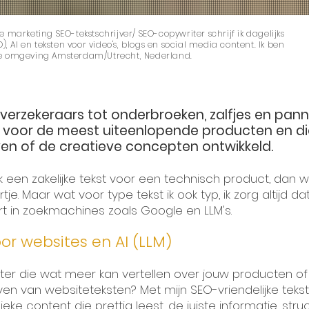
 marketing SEO-tekstschrijver/ SEO-copywriter schrijf ik dagelijks
), AI en teksten voor video's, blogs en social media content. Ik ben
de omgeving Amsterdam/Utrecht, Nederland.
verzekeraars tot onderbroeken, zalfjes en pann
k voor de meest uiteenlopende producten en 
en of de creatieve concepten ontwikkeld.
ik een zakelijke tekst voor een technisch product, dan 
e. Maar wat voor type tekst ik ook typ, ik zorg altijd dat
rt in zoekmachines zoals Google en LLM's.
or websites en AI (LLM)
ter die wat meer kan vertellen over jouw producten o
ven van websiteteksten? Met mijn SEO-vriendelijke tekst
ieke content die prettig leest, de juiste informatie, st