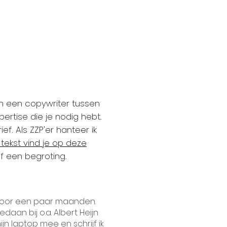
an een copywriter tussen
ertise die je nodig hebt.
f. Als ZZP'er hanteer ik
 tekst vind je op deze
af een begroting.
voor een paar maanden.
daan bij o.a. Albert Heijn
ijn laptop mee en schrijf ik