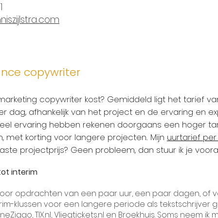
1
iszijlstra.com
lance copywriter
arketing copywriter kost? Gemiddeld ligt het tarief v
 dag, afhankelijk van het project en de ervaring en exp
veel ervaring hebben rekenen doorgaans een hoger tarie
, met korting voor langere projecten. Mijn
uurtarief per
vaste projectprijs? Geen probleem, dan stuur ik je voor
ot interim
oor opdrachten van een paar uur, een paar dagen, of 
rim-klussen voor een langere periode als tekstschrijver ge
neZiggo
,
TIX.nl
, Vliegtickets.nl en Broekhuis. Soms neem ik m