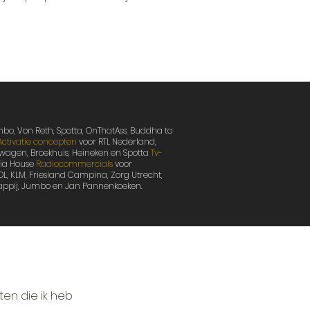
 Rambo, Von Reth, Spotta, OnThatAss, Buddha to
Activatie concepten
voor RTL Nederland,
wagen, Broekhuis, Heineken en Spotta
Tv-
dia House
Radiocommercials
voor
DL, KLM, Friesland Campina, Zorg Utrecht,
happij, Jumbo en Jan Pannenkoeken.
ten die ik heb