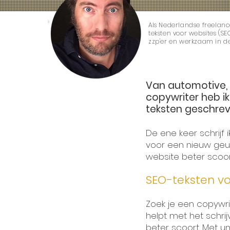
Als Nederlandse freelance
teksten voor websites (SEO
zzp'er en werkzaam in 
Van automotive, 
copywriter heb i
teksten geschrev
De ene keer schrijf 
voor een nieuw geurtj
website beter scoo
SEO-teksten vo
Zoek je een copywri
helpt met het schrij
beter scoort. Met un