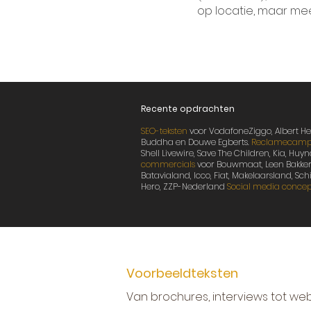
op locatie, maar mee
Recente opdrachten
SEO-teksten
voor VodafoneZiggo, Albert Heij
Buddha en Douwe Egberts.
Reclamecamp
Shell Livewire, Save The Children, Kia, H
commercials
voor Bouwmaat, Leen Bakker
Batavialand, Icco, Fiat, Makelaarsland, Sch
Hero, ZZP-Nederland
Social media conce
Voorbeeldteksten
Van brochures,
interviews tot we