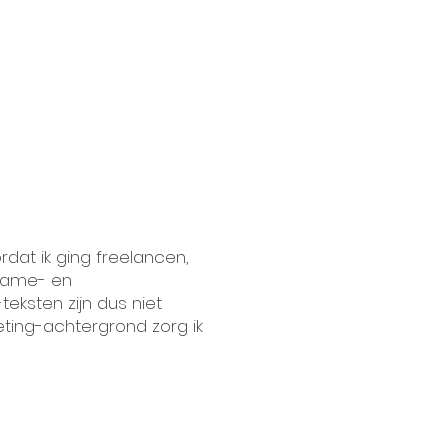
dat ik ging freelancen,
clame- en
eksten zijn dus niet
eting-achtergrond zorg ik