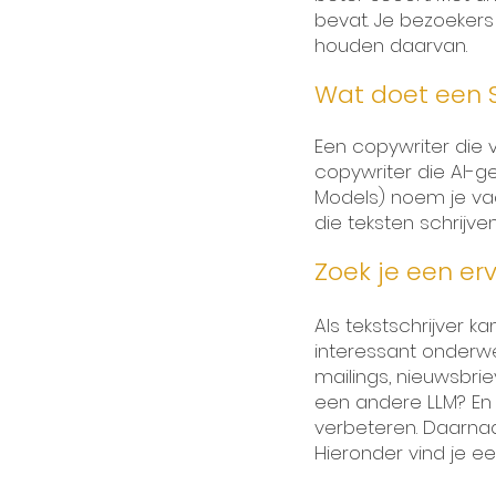
bevat. Je bezoekers
houden daarvan.
Wat doet een 
Een copywriter die 
copywriter die AI-g
Models) noem je va
die teksten schrijve
Zoek je een
er
Als tekstschrijver ka
interessant onderwe
mailings, nieuwsbri
een andere LLM? En 
verbeteren. Daarnaas
Hieronder vind je ee