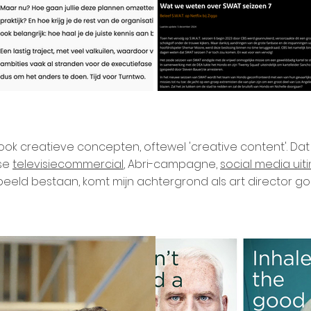
 ook creatieve concepten, oftewel 'creative content'. D
sse
televisiecommercial
, Abri-campagne,
social media uit
 beeld bestaan, komt mijn achtergrond als art d
irector go