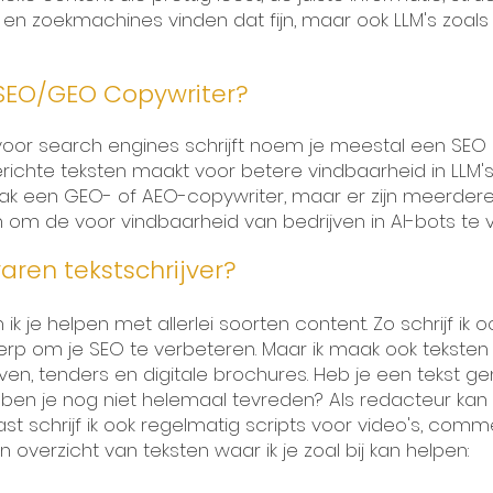
 en zoekmachines vinden dat fijn, maar ook LLM's zoa
SEO/GEO Copywriter?
voor search engines schrijft noem je meestal een SEO 
erichte teksten maakt voor betere vindbaarheid in LLM
ak een GEO- of AEO-copywriter, maar er zijn meerder
n om de voor vindbaarheid van bedrijven in AI-bots te 
varen
tekstschrijver?
n ik je helpen met allerlei soorten content. Zo schrijf ik
rp om je SEO te verbeteren. Maar ik maak ook teksten 
even, tenders en digitale brochures. Heb je een tekst
ben je nog niet helemaal tevreden? Als redacteur kan i
t schrijf ik ook regelmatig scripts voor video's, comme
n overzicht van teksten waar ik je zoal bij kan helpen: