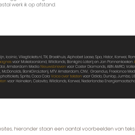
stal werk ik op afstand.
n, Icoinic, Vliegtickets.nl, TIX, Broekhuis, Alphabet Lease, Spa, Histor, Karwei,
agnes
voor Makelaarsland, Wildlands, Bankgiro Loterij en Jan Pannenkoeken
uyndai, Amsterdam Media
Nieuwsbrieven
voor Coster Diamonds, ABN AMRO, Volks
, McDonalds, BankGiroLoterij, MTV Amsterdam, CNV, Groendus, Freelance Me
ipholtickets, Sprite, Coca Cola
Voice over teksten
voor Odido, Dunlop, Jumbo, LI
pten
voor Heineken, Celavita, Wildlands, Karwei, Nederlandse Energiemaatsc
bsites... hieronder staan een aantal voorbeelden van teks