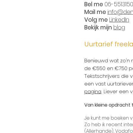
Bel me
06-5513150
Mail me
info@denn
Volg me
LinkedIn
Bekijk mijn
blog
Uurtarief free
Benieuwd wat zo'n m
de €550 en €750 per
Tekstschrijvers die 
een vast uurtarieven
pagina
. Liever een 
Van kleine opdracht t
Je kunt me boeken v
Zo heb ik recent inte
(Allerhande),
Vodafo