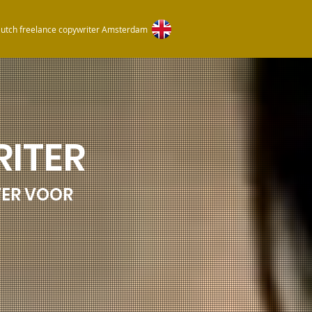
utch freelance copywriter Amsterdam
ITER
VER VOOR